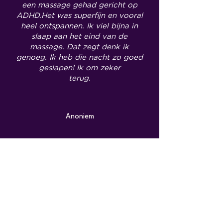
een massage gehad gericht op
ADHD.Het was superfijn en vooral
heel ontspannen. Ik viel bijna in
slaap aan het eind van de
massage. Dat zegt denk ik
genoeg. Ik heb die nacht zo goed
geslapen! Ik om zeker
terug.
Anoniem